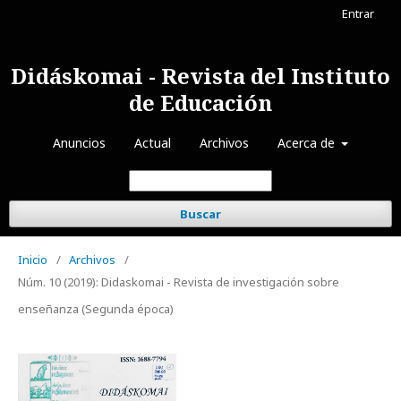
Entrar
Didáskomai - Revista del Instituto
de Educación
Anuncios
Actual
Archivos
Acerca de
Buscar
Inicio
/
Archivos
/
Núm. 10 (2019): Didaskomai - Revista de investigación sobre
enseñanza (Segunda época)